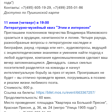
года")
Контакты: +7(495) 605-19-29, +7(499) 255-01-86
Доступно по Пушкинской карте
11 июня (четверг) в 19:00
Литературно-музейный квиз "Этим и интересен"
Приглашаем поклонников творчества Владимира Маяковского
сразиться в эрудиции, начитанности и логике. Четыре раунда,
разнообразные вопросы о литературном наследии и
биографии, раунд «правда или нет», аудиовопросы, ведущий
с энциклопедическими знаниями и умением найти подход к
любой аудитории, компания единомышленников сделают ваш
вечер запоминающимся. Двенадцать самых смелых
посетителей разделятся на команды и начнут
интеллектуальную борьбу за приз от музея. Проигравших не
будет – вы отлично проведете время, погрузившись в поэзию
и реалии жизни любимого поэта.
Стоимость: 600 р.
Ссылка на билеты:
https://bilet.mos.ru/event/663367257/
Продолжительность: 60 мин.
Место проведения: площадка "Квартира на Большой Пресне",
Красная Пресня, д. 36, кв. 24 (метро "Улица 1905 года")