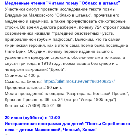
Медленные чтения "Читаем поэму "Облако в штанах"
Участники смогут провести исследование текста поэмы
Владимира Маяковского "Облако в штанах", прочитав его
медленно и вдумчиво, а также прочувствовать стихотворные
строки. Во время диалога разберем, почему 724 строки поэмы
современники назвали "трагедией безответных чувств,
приправленной грубым пафосом". Выясним, кто та самая
лирическая героиня, как в итоге сама поэма была посвящена
Лиле Брик. Обсудим, почему первое издание вышло с
удаленными цензурой строками, обозначенными точками, а
спустя три года, в 1918 году, поэма вышла без купюр и с
четырьмя выкриками: "Долой".
Стоимость: 400 р.
Ссылка на билеты:
https://bilet.mos.ru/event/663406257/
Продолжительность: 90 мин.
Место проведения: площадка "Квартира на Большой Пресне",
Красная Пресня, д. 36, кв. 24 (метро "Улица 1905 года")
Контакты: +7(499) 255-01-86
20 июня (суббота) в 13:00
Интерактивная программа для детей "Поэты Серебряного
века – детям: Маяковский, Черный, Хармс"