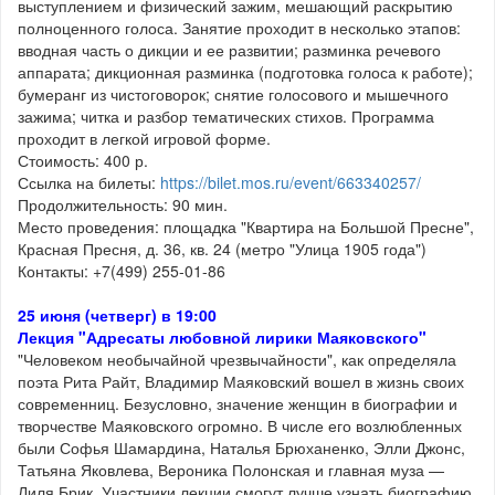
выступлением и физический зажим, мешающий раскрытию
полноценного голоса. Занятие проходит в несколько этапов:
вводная часть о дикции и ее развитии; разминка речевого
аппарата; дикционная разминка (подготовка голоса к работе);
бумеранг из чистоговорок; снятие голосового и мышечного
зажима; читка и разбор тематических стихов. Программа
проходит в легкой игровой форме.
Стоимость: 400 р.
Ссылка на билеты:
https://bilet.mos.ru/event/663340257/
Продолжительность: 90 мин.
Место проведения: площадка "Квартира на Большой Пресне",
Красная Пресня, д. 36, кв. 24 (метро "Улица 1905 года")
Контакты: +7(499) 255-01-86
25 июня (четверг) в 19:00
Лекция "Адресаты любовной лирики Маяковского"
"Человеком необычайной чрезвычайности", как определяла
поэта Рита Райт, Владимир Маяковский вошел в жизнь своих
современниц. Безусловно, значение женщин в биографии и
творчестве Маяковского огромно. В числе его возлюбленных
были Софья Шамардина, Наталья Брюханенко, Элли Джонс,
Татьяна Яковлева, Вероника Полонская и главная муза —
Лиля Брик. Участники лекции смогут лучше узнать биографию