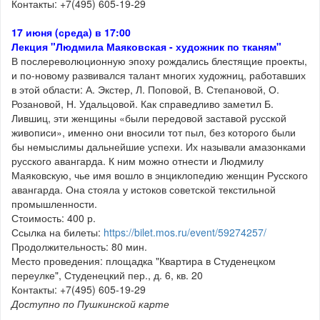
Контакты: +7(495) 605-19-29
17 июня (среда) в 17:00
Лекция "Людмила Маяковская - художник по тканям"
В послереволюционную эпоху рождались блестящие проекты,
и по-новому развивался талант многих художниц, работавших
в этой области: А. Экстер, Л. Поповой, В. Степановой, О.
Розановой, Н. Удальцовой. Как справедливо заметил Б.
Лившиц, эти женщины «были передовой заставой русской
живописи», именно они вносили тот пыл, без которого были
бы немыслимы дальнейшие успехи. Их называли амазонками
русского авангарда. К ним можно отнести и Людмилу
Маяковскую, чье имя вошло в энциклопедию женщин Русского
авангарда. Она стояла у истоков советской текстильной
промышленности.
Стоимость: 400 р.
Ссылка на билеты:
https://bilet.mos.ru/event/59274257/
Продолжительность: 80 мин.
Место проведения: площадка "Квартира в Студенецком
переулке", Студенецкий пер., д. 6, кв. 20
Контакты: +7(495) 605-19-29
Доступно по Пушкинской карте