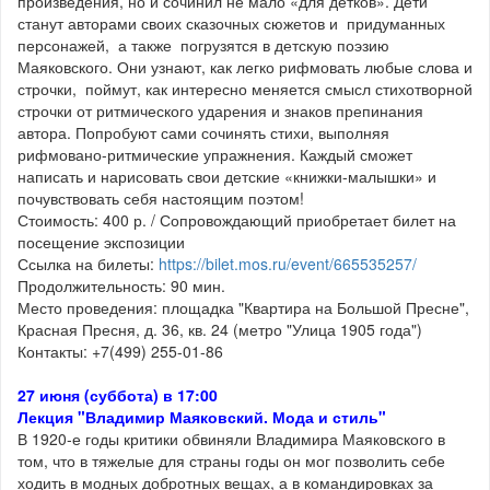
произведения, но и сочинил не мало «для детков». Дети
станут авторами своих сказочных сюжетов и придуманных
персонажей, а также погрузятся в детскую поэзию
Маяковского. Они узнают, как легко рифмовать любые слова и
строчки, поймут, как интересно меняется смысл стихотворной
строчки от ритмического ударения и знаков препинания
автора. Попробуют сами сочинять стихи, выполняя
рифмовано-ритмические упражнения. Каждый сможет
написать и нарисовать свои детские «книжки-малышки» и
почувствовать себя настоящим поэтом!
Стоимость: 400 р. / Сопровождающий приобретает билет на
посещение экспозиции
Ссылка на билеты:
https://bilet.mos.ru/event/665535257/
Продолжительность: 90 мин.
Место проведения: площадка "Квартира на Большой Пресне",
Красная Пресня, д. 36, кв. 24 (метро "Улица 1905 года")
Контакты: +7(499) 255-01-86
27 июня (суббота) в 17:00
Лекция "Владимир Маяковский. Мода и стиль"
В 1920-е годы критики обвиняли Владимира Маяковского в
том, что в тяжелые для страны годы он мог позволить себе
ходить в модных добротных вещах, а в командировках за