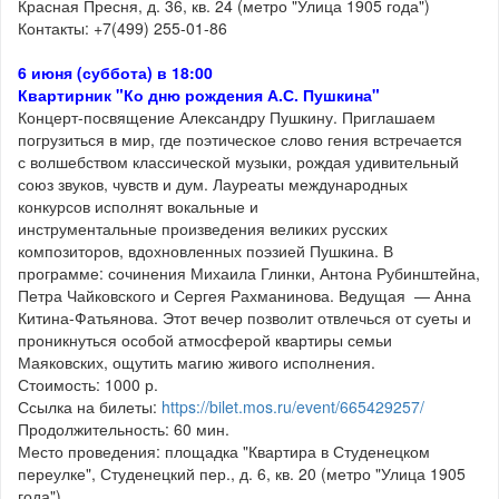
Красная Пресня, д. 36, кв. 24 (метро "Улица 1905 года")
Контакты: +7(499) 255-01-86
6 июня (суббота) в 18:00
Квартирник "Ко дню рождения А.С. Пушкина"
Концерт-посвящение Александру Пушкину. Приглашаем
погрузиться в мир, где поэтическое слово гения встречается
с волшебством классической музыки, рождая удивительный
союз звуков, чувств и дум. Лауреаты международных
конкурсов исполнят вокальные и
инструментальные произведения великих русских
композиторов, вдохновленных поэзией Пушкина. В
программе: сочинения Михаила Глинки, Антона Рубинштейна,
Петра Чайковского и Сергея Рахманинова. Ведущая — Анна
Китина-Фатьянова. Этот вечер позволит отвлечься от суеты и
проникнуться особой атмосферой квартиры семьи
Маяковских, ощутить магию живого исполнения.
Стоимость: 1000 р.
Ссылка на билеты:
https://bilet.mos.ru/event/665429257/
Продолжительность: 60 мин.
Место проведения: площадка "Квартира в Студенецком
переулке", Студенецкий пер., д. 6, кв. 20 (метро "Улица 1905
года")