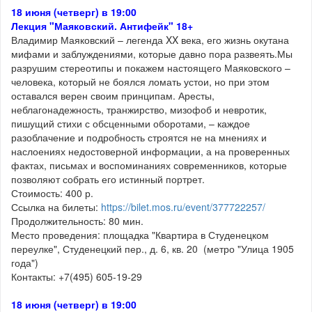
18 июня (четверг) в 19:00
Лекция "Маяковский. Антифейк" 18+
Владимир Маяковский – легенда XX века, его жизнь окутана
мифами и заблуждениями, которые давно пора развеять.Мы
разрушим стереотипы и покажем настоящего Маяковского –
человека, который не боялся ломать устои, но при этом
оставался верен своим принципам. Аресты,
неблагонадежность, транжирство, мизофоб и невротик,
пишущий стихи с обсценными оборотами, – каждое
разоблачение и подробность строятся не на мнениях и
наслоениях недостоверной информации, а на проверенных
фактах, письмах и воспоминаниях современников, которые
позволяют собрать его истинный портрет.
Стоимость: 400 р.
Ссылка на билеты:
https://bilet.mos.ru/event/377722257/
Продолжительность: 80 мин.
Место проведения: площадка "Квартира в Студенецком
переулке", Студенецкий пер., д. 6, кв. 20 (метро "Улица 1905
года")
Контакты: +7(495) 605-19-29
18 июня (четверг) в 19:00