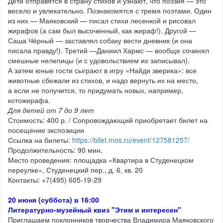
Дети отправятся в страну стихов и узнают, что поэзия — это
весело и увлекательно. Познакомятся с тремя поэтами. Один
из них — Маяковский — писал стихи лесенкой и рисовал
жирафов (а сам был высоченный, как жираф!). Другой —
Саша Чёрный — заставлял собаку вести дневник (и она
писала правду!). Третий —Даниил Хармс — вообще сочинял
смешные нелепицы (и с удовольствием их записывал).
А затем юные гости сыграют в игру «Найди зверика»: все
животные сбежали из стихов, и надо вернуть их на место,
а если не получится, то придумать новых, например,
котожирафа.
Для детей от 7 до 9 лет
Стоимость: 400 р. / Сопровождающий приобретает билет на
посещение экспозиции
Ссылка на билеты:
https://bilet.mos.ru/event/127581257/
Продолжительность: 90 мин.
Место проведения: площадка «Квартира в Студенецком
переулке», Студенецкий пер., д. 6, кв. 20
Контакты: +7(495) 605-19-29
20 июня (суббота) в 16:00
Литературно-музейный квиз "Этим и интересен"
Приглашаем поклонников творчества Владимира Маяковского