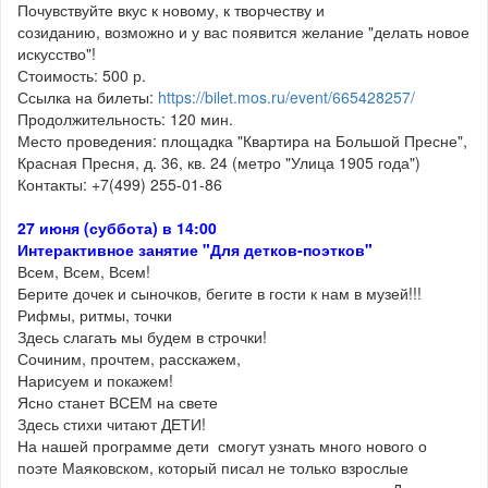
Почувствуйте вкус к новому, к творчеству и
созиданию, возможно и у вас появится желание "делать новое
искусство"!
Стоимость: 500 р.
Ссылка на билеты:
https://bilet.mos.ru/event/665428257/
Продолжительность: 120 мин.
Место проведения: площадка "Квартира на Большой Пресне",
Красная Пресня, д. 36, кв. 24 (метро "Улица 1905 года")
Контакты: +7(499) 255-01-86
27 июня (суббота) в 14:00
Интерактивное занятие "Для детков-поэтков"
Всем, Всем, Всем!
Берите дочек и сыночков, бегите в гости к нам в музей!!!
Рифмы, ритмы, точки
Здесь слагать мы будем в строчки!
Сочиним, прочтем, расскажем,
Нарисуем и покажем!
Ясно станет ВСЕМ на свете
Здесь стихи читают ДЕТИ!
На нашей программе дети смогут узнать много нового о
поэте Маяковском, который писал не только взрослые