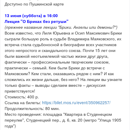
Доступно по Пушкинской карте
13 июня (суббота) в 16:00
Лекция "О Бриках без ретуши"
(прежнее название лекции "Брики. Ангелы или демоны?")
Всем известно, что Лиля Юрьевна и Осип Максимович Брики
сыграли большую роль в судьбе Владимира Маяковского, их
встреча стала судьбоносной в биографии всех участников
этого непростого и скандального союза. Почти 15 лет они
были важной неотъемлемой частью жизни друг друга,
фактически – профессиональным творческим союзом,
практически – семьей. Кем были Брики до встречи с
Маяковским? Кем стали, оказавшись рядом с ним? И как
сложились их жизни дальше, без него? На лекции вы узнаете
только факты – выводы сделаем вместе – дискуссия
приветствуется!
Стоимость: 400 р.
Ссылка на билеты:
https://bilet.mos.ru/event/350962257/
Продолжительность: 80 мин.
Место проведения: площадка "Квартира в Студенецком
переулке", Студенецкий пер., д. 6, кв. 20 (метро "Улица 1905
года")