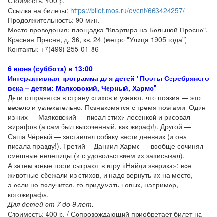
Стоимость: 400 р.
Ссылка на билеты:
https://bilet.mos.ru/event/663424257/
Продолжительность: 90 мин.
Место проведения: площадка "Квартира на Большой Пресне",
Красная Пресня, д. 36, кв. 24 (метро "Улица 1905 года")
Контакты: +7(499) 255-01-86
6 июня (суббота) в 13:00
Интерактивная программа для детей "Поэты Серебряного
века – детям: Маяковский, Черный, Хармс"
Дети отправятся в страну стихов и узнают, что поэзия — это
весело и увлекательно. Познакомятся с тремя поэтами. Один
из них — Маяковский — писал стихи лесенкой и рисовал
жирафов (а сам был высоченный, как жираф!). Другой —
Саша Чёрный — заставлял собаку вести дневник (и она
писала правду!). Третий —Даниил Хармс — вообще сочинял
смешные нелепицы (и с удовольствием их записывал).
А затем юные гости сыграют в игру «Найди зверика»: все
животные сбежали из стихов, и надо вернуть их на место,
а если не получится, то придумать новых, например,
котожирафа.
Для детей от 7 до 9 лет.
Стоимость: 400 р. / Сопровождающий приобретает билет на