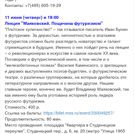
Контакты: +7(495) 605-19-29
11 июня (четверг) в 19:00
Лекция "Маяковский. Пощечина футуризмом"
"Плотское хулиганство!" – так отзывался писатель Иван Бунин
о футуризме. За дерзостью, непонятностью и эпатажем
футуристов сложно было разглядеть новаторство и талант
стремящихся в будущее. Именно о них пойдет речь на лекции
– о революционерах в искусстве в самом начале ХХ века.
Поговорим о футуристической книге, в том числе и о
"железобетонных поэмах" Василия Каменского, о зрелищных
и дерзких выступлениях поэтов-будетлян, о футуристическом
театре, о различных группировках, на которые дробилось это
литературное направление и о многом другом. Нашим
главным героем, конечно же, будет Владимир Маяковский, так
как именно ему была уготована историей роль лидера
русского футуризма.
Стоимость: 400 р.
Ссылка на билеты:
https://bilet.mos.ru/event/330049257/
Продолжительность: 80 мин.
Место проведения: площадка "Квартира в Студенецком
переулке", Студенецкий пер., д. 6, кв. 20 (метро "Улица 1905