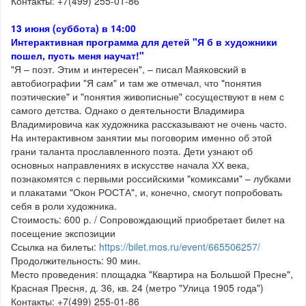
Контакты: +7(499) 255-01-86
13 июня (суббота) в 14:00
Интерактивная программа для детей "Я б в художники
пошел, пусть меня научат!"
"Я – поэт. Этим и интересен", – писал Маяковский в
автобиографии "Я сам" и там же отмечал, что "понятия
поэтические" и "понятия живописные" сосуществуют в нем с
самого детства. Однако о деятельности Владимира
Владимировича как художника рассказывают не очень часто.
На интерактивном занятии мы поговорим именно об этой
грани таланта прославленного поэта. Дети узнают об
основных направлениях в искусстве начала ХХ века,
познакомятся с первыми российскими "комиксами" – лубками
и плакатами "Окон РОСТА", и, конечно, смогут попробовать
себя в роли художника.
Стоимость: 600 р. / Сопровождающий приобретает билет на
посещение экспозиции
Ссылка на билеты:
https://bilet.mos.ru/event/665506257/
Продолжительность: 90 мин.
Место проведения: площадка "Квартира на Большой Пресне",
Красная Пресня, д. 36, кв. 24 (метро "Улица 1905 года")
Контакты: +7(499) 255-01-86