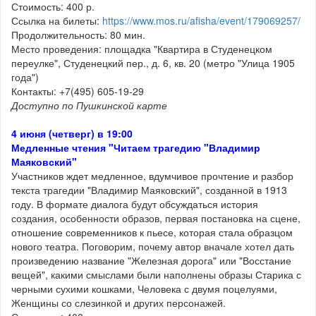
Стоимость: 400 р.
Ссылка на билеты:
https://www.mos.ru/afisha/event/179069257/
Продолжительность: 80 мин.
Место проведения: площадка "Квартира в Студенецком
переулке", Студенецкий пер., д. 6, кв. 20 (метро "Улица 1905
года")
Контакты: +7(495) 605-19-29
Доступно по Пушкинской карте
4 июня (четверг) в 19:00
Медленные чтения "Читаем трагедию "Владимир
Маяковский"
Участников ждет медленное, вдумчивое прочтение и разбор
текста трагедии "Владимир Маяковский", созданной в 1913
году. В формате диалога будут обсуждаться история
создания, особенности образов, первая постановка на сцене,
отношение современников к пьесе, которая стала образцом
нового театра. Поговорим, почему автор вначале хотел дать
произведению название "Железная дорога" или "Восстание
вещей", какими смыслами были наполнены образы Старика с
черными сухими кошками, Человека с двумя поцелуями,
Женщины со слезинкой и других персонажей.