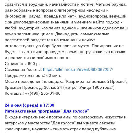
сразиться в эрудиции, начитанности и логике. Четыре раунда,
разнообразные вопросы о литературном наследии и
биографии, раунд «правда или нет», аудиовопросы, ведущий
с энциклопедическими знаниями и умением найти подход к
любой аудитории, компания единомышленников сделают ваш
вечер запоминающимся. Двенадцать самых смелых
посетителей разделятся на команды и начнут
интеллектуальную борьбу за приз от музея. Проигравших не
будет – вы отлично проведете время, погрузившись в поэзию
и реалии жизни любимого поэта.
Стоимость: 600 р.
Ссылка на билеты:
https://bilet.mos.ru/event/663367257/
Продолжительность: 60 мин.
Место проведения: площадка "Квартира на Большой Пресне",
Красная Пресня, д. 36, кв. 24 (метро "Улица 1905 года")
Контакты: +7(499) 255-01-86
24 июня (среда) в 17:30
Интерактивная программа "Для голоса"
В ходе интерактивной программы по ораторскому искусству и
актерскому мастерству "Для голоса" вы узнаете секреты
красноречия, научитесь снимать страх перед публичным