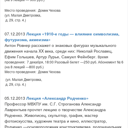
Место проведения: Домик Чехова
(ул. Малая Дмитровка,
д. 29, стр. 4.)
07.12.2013
Лекция «1910-е годы — влияние символизма,
футуризма, акмеизма»
Антон Ровнер расскажет о знаковых фигурах музыкального
движения начала XX века, среди них: Николай Рославец,
Ефим Голышев, Артур Лурье, Самуил Фейнберг.
Время
проведения: 7 декабря, 18:00 Разовый билет —250 руб. Абонемент № 6
(на 8 лекций —800 руб.)
Место проведения: Домик Чехова
(ул. Малая Дмитровка,
д. 29, стр. 4.)
05.12.2013
Лекция «Александр Родченко»
Профессор МВХПУ им. С.Г. Строганова Александр
Лаврентьев прочтет лекцию о творчестве Александра
Родченко. Живописец, скульптор, график, мастер
фотоискусства, художник театра и кино, иллюстратор,
Родченко —основоположник конструктивизма, родоначальник